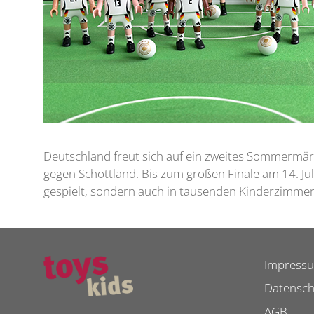
Deutschland freut sich auf ein zweites Sommermär
gegen Schottland. Bis zum großen Finale am 14. Jul
gespielt, sondern auch in tausenden Kinderzimme
Impress
Datensch
AGB