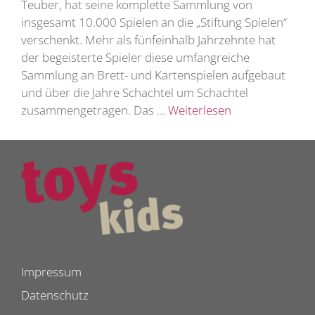
Teuber, hat seine komplette Sammlung von
insgesamt 10.000 Spielen an die „Stiftung Spielen“
verschenkt. Mehr als fünfeinhalb Jahrzehnte hat
der begeisterte Spieler diese umfangreiche
Sammlung an Brett- und Kartenspielen aufgebaut
und über die Jahre Schachtel um Schachtel
zusammengetragen. Das …
Weiterlesen
Impressum
Datenschutz