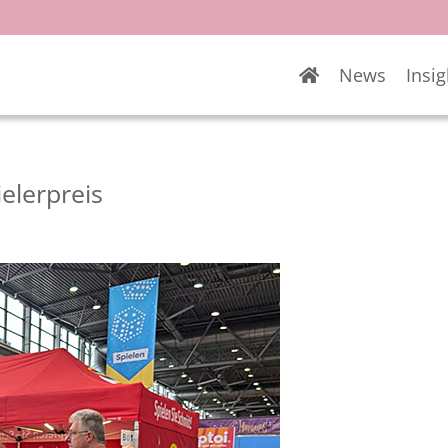
News
Insig
elerpreis