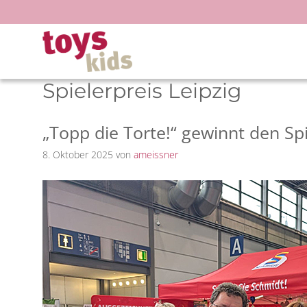
Zum
Inhalt
springen
Spielerpreis Leipzig
„Topp die Torte!“ gewinnt den Spi
8. Oktober 2025
von
ameissner