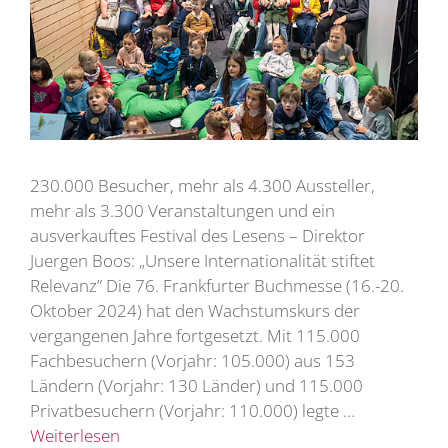
230.000 Besucher, mehr als 4.300 Aussteller,
mehr als 3.300 Veranstaltungen und ein
ausverkauftes Festival des Lesens – Direktor
Juergen Boos: „Unsere Internationalität stiftet
Relevanz” Die 76. Frankfurter Buchmesse (16.-20.
Oktober 2024) hat den Wachstumskurs der
vergangenen Jahre fortgesetzt. Mit 115.000
Fachbesuchern (Vorjahr: 105.000) aus 153
Ländern (Vorjahr: 130 Länder) und 115.000
Privatbesuchern (Vorjahr: 110.000) legte …
Weiterlesen