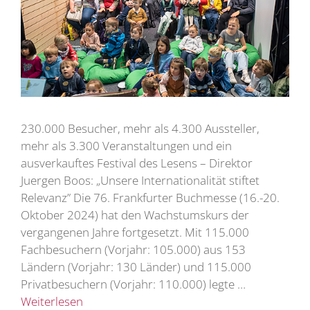
230.000 Besucher, mehr als 4.300 Aussteller,
mehr als 3.300 Veranstaltungen und ein
ausverkauftes Festival des Lesens – Direktor
Juergen Boos: „Unsere Internationalität stiftet
Relevanz” Die 76. Frankfurter Buchmesse (16.-20.
Oktober 2024) hat den Wachstumskurs der
vergangenen Jahre fortgesetzt. Mit 115.000
Fachbesuchern (Vorjahr: 105.000) aus 153
Ländern (Vorjahr: 130 Länder) und 115.000
Privatbesuchern (Vorjahr: 110.000) legte …
Weiterlesen