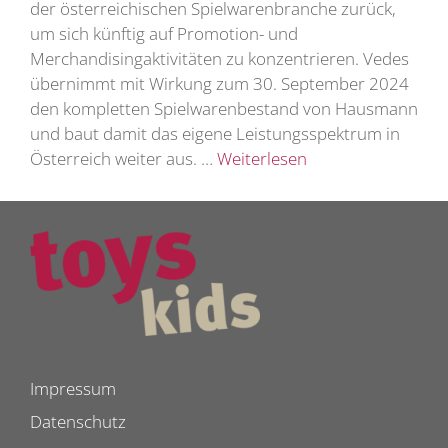
der österreichischen Spielwarenbranche zurück,
um sich künftig auf Promotion- und
Merchandisingaktivitäten zu konzentrieren. Vedes
übernimmt mit Wirkung zum 30. September 2024
den kompletten Spielwarenbestand von Hausmann
und baut damit das eigene Leistungsspektrum in
Österreich weiter aus. …
Weiterlesen
Impressum
Datenschutz