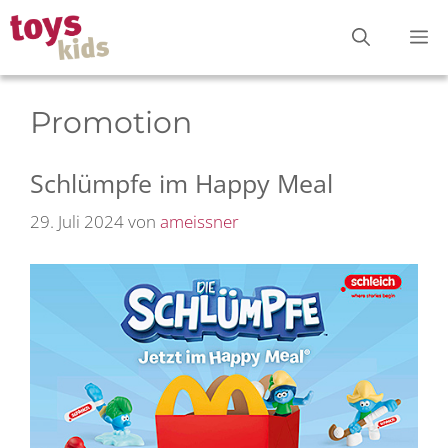
Zum
M
Inhalt
springen
Promotion
Schlümpfe im Happy Meal
29. Juli 2024
von
ameissner