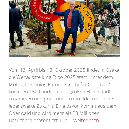
Vom 13. April bis 13. Oktober 2025 findet in Osaka
die Weltausstellung Expo 2025 statt. Unter dem
Motto „Designing Future Society for Our Lives“
kommen 150 Länder in der großen Hafenstadt
zusammen und präsentieren ihre Ideen für eine
lebenswerte Zukunft. Eine davon kommt aus dem
Odenwald und wird mehr als 28 Millionen
Besuchern präsentiert. Die …
Weiterlesen