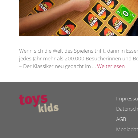
Wenn sich die Welt des Spielens trifft, dann in Ess
jedes Jahr mehr als 200.000 Besucherinnen und Bes
– Der Klassiker neu gedacht Im …
Weiterlesen
Impress
Datensch
AGB
Mediada