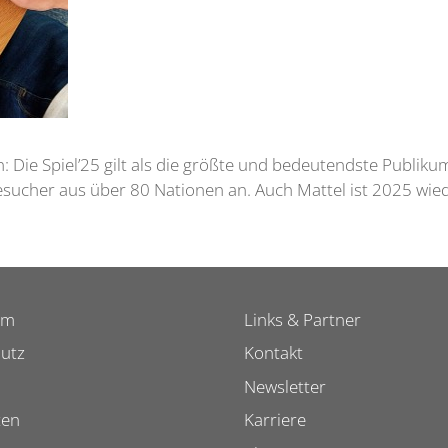
en: Die Spiel’25 gilt als die größte und bedeutendste Publik
ucher aus über 80 Nationen an. Auch Mattel ist 2025 wied
um
Links & Partner
utz
Kontakt
Newsletter
ten
Karriere