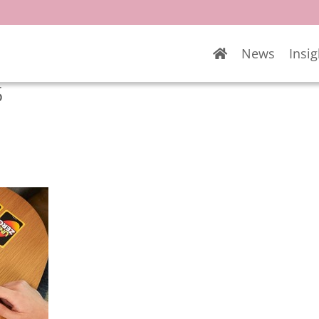
News
Insig
5