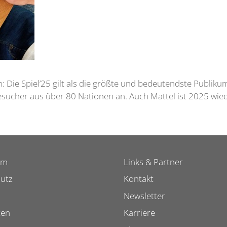
en: Die Spiel’25 gilt als die größte und bedeutendste Publik
ucher aus über 80 Nationen an. Auch Mattel ist 2025 wied
um
Links & Partner
utz
Kontakt
Newsletter
ten
Karriere