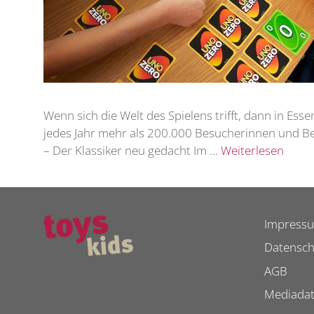
Wenn sich die Welt des Spielens trifft, dann in Ess
jedes Jahr mehr als 200.000 Besucherinnen und Bes
– Der Klassiker neu gedacht Im …
Weiterlesen
Impress
Datensch
AGB
Mediada