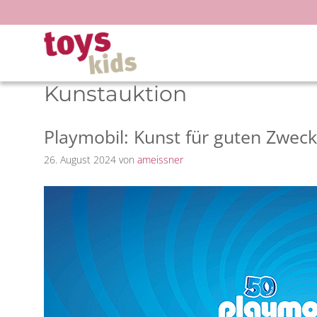
Zum
Inhalt
springen
Kunstauktion
Playmobil: Kunst für guten Zweck
26. August 2024
von
ameissner