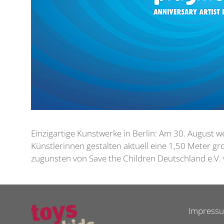
Einzigartige Kunstwerke in Berlin: Am 30. August w
Künstlerinnen gestalten aktuell eine 1,50 Meter g
zugunsten von Save the Children Deutschland e.V. v
Impress