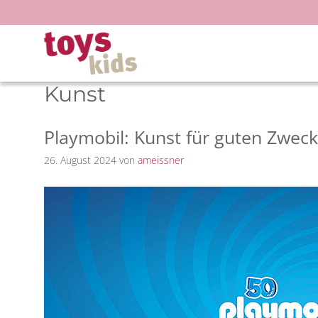
Zum
Inhalt
springen
Kunst
Playmobil: Kunst für guten Zweck
26. August 2024
von
ameissner