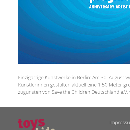
Einzigartige Kunstwerke in Berlin: Am 30. August w
Künstlerinnen gestalten aktuell eine 1,50 Meter g
zugunsten von Save the Children Deutschland e.V. v
Impress