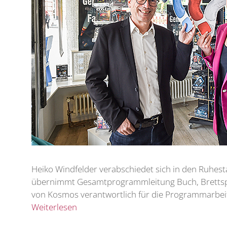
Heiko Windfelder verabschiedet sich in den Ruhesta
übernimmt Gesamtprogrammleitung Buch, Brettspie
von Kosmos verantwortlich für die Programmarbeit,
Weiterlesen