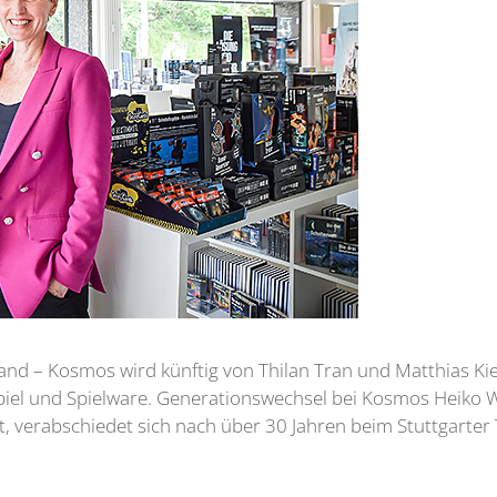
nd – Kosmos wird künftig von Thilan Tran und Matthias Kien
l und Spielware. Generationswechsel bei Kosmos Heiko Wi
 verabschiedet sich nach über 30 Jahren beim Stuttgarter 