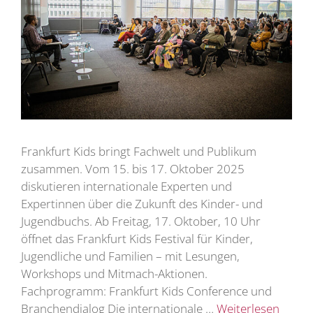
Frankfurt Kids bringt Fachwelt und Publikum
zusammen. Vom 15. bis 17. Oktober 2025
diskutieren internationale Experten und
Expertinnen über die Zukunft des Kinder- und
Jugendbuchs. Ab Freitag, 17. Oktober, 10 Uhr
öffnet das Frankfurt Kids Festival für Kinder,
Jugendliche und Familien – mit Lesungen,
Workshops und Mitmach-Aktionen.
Fachprogramm: Frankfurt Kids Conference und
Branchendialog Die internationale …
Weiterlesen