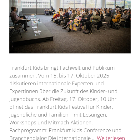
Frankfurt Kids bringt Fachwelt und Publikum
zusammen. Vom 15. bis 17. Oktober 2025
diskutieren internationale Experten und
Expertinnen über die Zukunft des Kinder- und
Jugendbuchs. Ab Freitag, 17. Oktober, 10 Uhr
öffnet das Frankfurt Kids Festival für Kinder,
Jugendliche und Familien – mit Lesungen,
Workshops und Mitmach-Aktionen.
Fachprogramm: Frankfurt Kids Conference und
Branchendialog Die internationale …
Weiterlesen