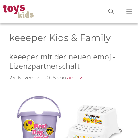
Zum
M
Inhalt
springen
keeeper Kids & Family
keeeper mit der neuen emoji-
Lizenzpartnerschaft
25. November 2025
von
ameissner