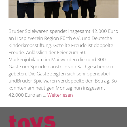
Bruder Spielwaren spendet insgesamt 42.000 Euro
an Hospizverein Region Fürth e.V. und Deutsche
Kinderkrebsstiftung. Geteilte Freude ist doppelte
Freude. Anlässlich der Feier zum 50.
Markenjubiläum im Mai wurden die rund 300
Gäste um Spenden anstelle von Sachgeschenken
gebeten. Die Gäste zeigten sich sehr spendabel
undBruder Spielwaren verdoppelte den Betrag. So
konnten am heutigen Montag nun insgesamt
42.000 Euro an …
Weiterlesen