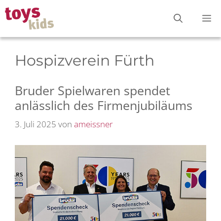
Zum
M
Inhalt
springen
Hospizverein Fürth
Bruder Spielwaren spendet
anlässlich des Firmenjubiläums
3. Juli 2025
von
ameissner