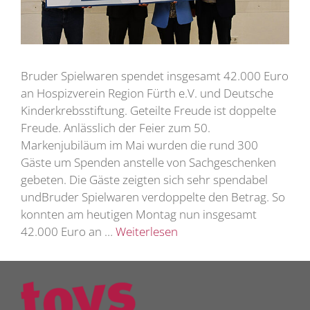
Bruder Spielwaren spendet insgesamt 42.000 Euro
an Hospizverein Region Fürth e.V. und Deutsche
Kinderkrebsstiftung. Geteilte Freude ist doppelte
Freude. Anlässlich der Feier zum 50.
Markenjubiläum im Mai wurden die rund 300
Gäste um Spenden anstelle von Sachgeschenken
gebeten. Die Gäste zeigten sich sehr spendabel
undBruder Spielwaren verdoppelte den Betrag. So
konnten am heutigen Montag nun insgesamt
42.000 Euro an …
Weiterlesen