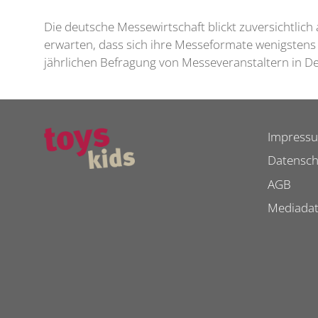
Die deutsche Messewirtschaft blickt zuversichtlich
erwarten, dass sich ihre Messeformate wenigstens 
jährlichen Befragung von Messeveranstaltern in D
Impress
Datensch
AGB
Mediada