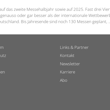
 auf das zweite Messehalbjahr sowie auf 2025. Fast drei Vie
genauso oder gar besser als der internationale Wettbewerb
eutschland. Bis Jahresende sind noch 130 Messen geplant,
um
Links & Partner
utz
Kontakt
Newsletter
ten
Karriere
Abo