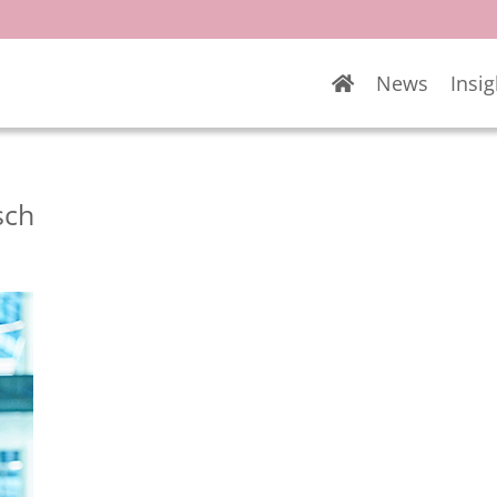
News
Insig
sch