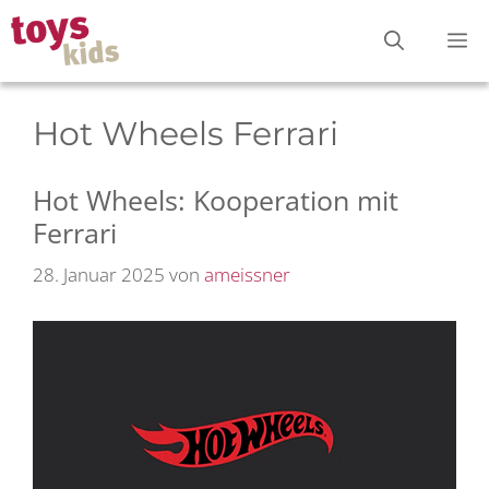
Zum
M
Inhalt
springen
Hot Wheels Ferrari
Hot Wheels: Kooperation mit
Ferrari
28. Januar 2025
von
ameissner