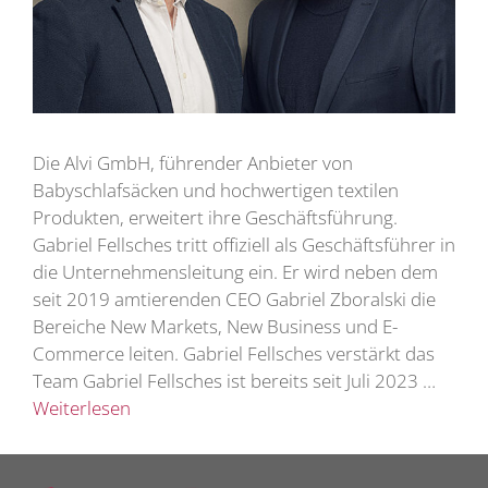
Die Alvi GmbH, führender Anbieter von
Babyschlafsäcken und hochwertigen textilen
Produkten, erweitert ihre Geschäftsführung.
Gabriel Fellsches tritt offiziell als Geschäftsführer in
die Unternehmensleitung ein. Er wird neben dem
seit 2019 amtierenden CEO Gabriel Zboralski die
Bereiche New Markets, New Business und E-
Commerce leiten. Gabriel Fellsches verstärkt das
Team Gabriel Fellsches ist bereits seit Juli 2023 …
Weiterlesen