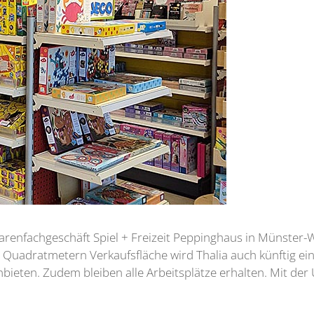
renfachgeschäft Spiel + Freizeit Peppinghaus in Münster-
 Quadratmetern Verkaufsfläche wird Thalia auch künftig ei
ieten. Zudem bleiben alle Arbeitsplätze erhalten. Mit de