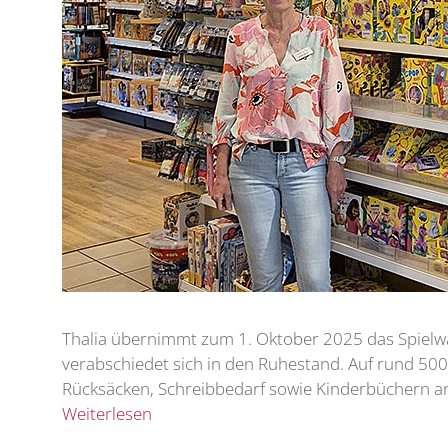
Thalia übernimmt zum 1. Oktober 2025 das Spielwa
verabschiedet sich in den Ruhestand. Auf rund 500
Rücksäcken, Schreibbedarf sowie Kinderbüchern anb
Weiterlesen