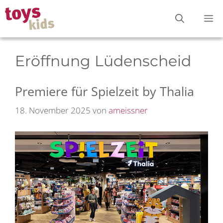
Zum
M
Inhalt
springen
Eröffnung Lüdenscheid
Premiere für Spielzeit by Thalia
18. November 2025
von
ameissner