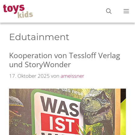
Zum
M
Inhalt
springen
Edutainment
Kooperation von Tessloff Verlag
und StoryWonder
17. Oktober 2025
von
ameissner