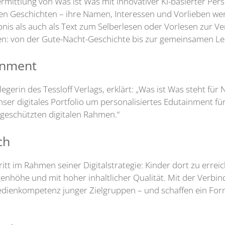
rmittlung von Was ist Was mit innovativer KI-basierter Pers
ten Geschichten – ihre Namen, Interessen und Vorlieben wer
ebnis als auch als Text zum Selberlesen oder Vorlesen zur 
ien: von der Gute-Nacht-Geschichte bis zur gemeinsamen Le
ainment
gerin des Tessloff Verlags, erklärt: „Was ist Was steht für
ser digitales Portfolio um personalisiertes Edutainment fü
 geschützten digitalen Rahmen.“
ech
ritt im Rahmen seiner Digitalstrategie: Kinder dort zu errei
nhöhe und mit hoher inhaltlicher Qualität. Mit der Verbi
 Medienkompetenz junger Zielgruppen – und schaffen ein For