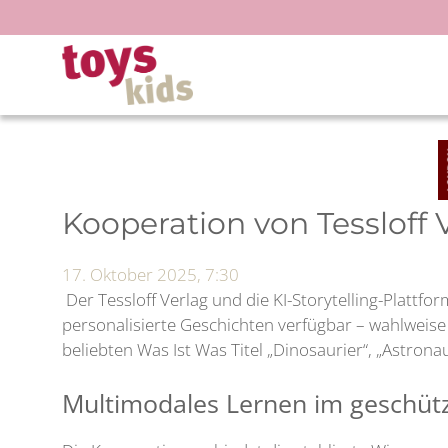
Zum
Inhalt
springen
Kooperation von Tessloff
17. Oktober 2025, 7:30
Der Tessloff Verlag und die KI-Storytelling-Plattf
personalisierte Geschichten verfügbar – wahlweis
beliebten Was Ist Was Titel „Dinosaurier“, „Astron
Multimodales Lernen im geschüt