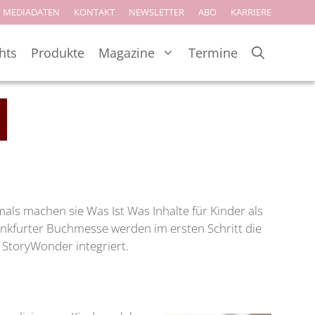
MEDIADATEN
KONTAKT
NEWSLETTER
ABO
KARRIERE
hts
Produkte
Magazine
Termine
mals machen sie Was Ist Was Inhalte für Kinder als
ankfurter Buchmesse werden im ersten Schritt die
i StoryWonder integriert.