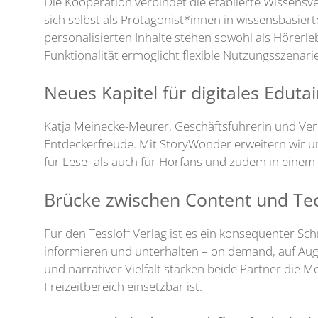
Die Kooperation verbindet die etablierte Wissensve
sich selbst als Protagonist*innen in wissensbasier
personalisierten Inhalte stehen sowohl als Hörerl
Funktionalität ermöglicht flexible Nutzungsszenar
Neues Kapitel für digitales Edut
Katja Meinecke-Meurer, Geschäftsführerin und Verle
Entdeckerfreude. Mit StoryWonder erweitern wir un
für Lese- als auch für Hörfans und zudem in einem
Brücke zwischen Content und T
Für den Tessloff Verlag ist es ein konsequenter Sch
informieren und unterhalten – on demand, auf Auge
und narrativer Vielfalt stärken beide Partner die
Freizeitbereich einsetzbar ist.