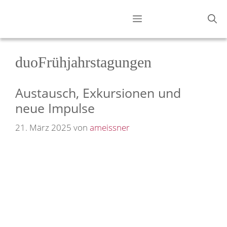
Zum
Menü
Inhalt
springen
duoFrühjahrstagungen
Austausch, Exkursionen und
neue Impulse
21. März 2025
von
ameissner