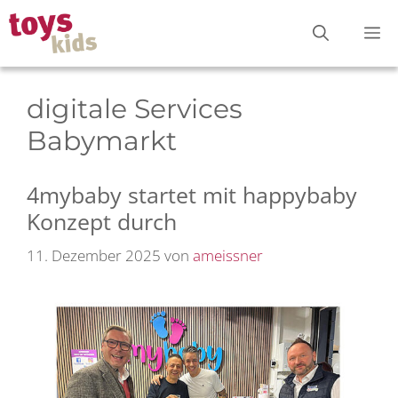
Zum
M
Inhalt
springen
digitale Services
Babymarkt
4mybaby startet mit happybaby
Konzept durch
11. Dezember 2025
von
ameissner