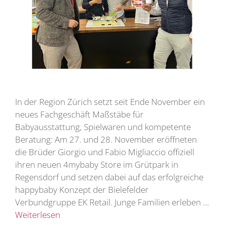
In der Region Zürich setzt seit Ende November ein
neues Fachgeschäft Maßstäbe für
Babyausstattung, Spielwaren und kompetente
Beratung: Am 27. und 28. November eröffneten
die Brüder Giorgio und Fabio Migliaccio offiziell
ihren neuen 4mybaby Store im Grütpark in
Regensdorf und setzen dabei auf das erfolgreiche
happybaby Konzept der Bielefelder
Verbundgruppe EK Retail. Junge Familien erleben …
Weiterlesen