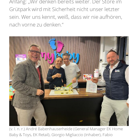
Anfang: „Wir denken bereits weiter. Der Store im
Grütpark wird mit Sicherheit nicht unser letzter
sein. Wer uns kennt, weiß, dass wir nie aufhören,
nach vorne zu denken.“
(v. l. n. r.) André Babenhauserheide (General Manager EK Home
Baby & Toys, EK Retail), Giorgio Migliaccio (Inhaber), Fabio