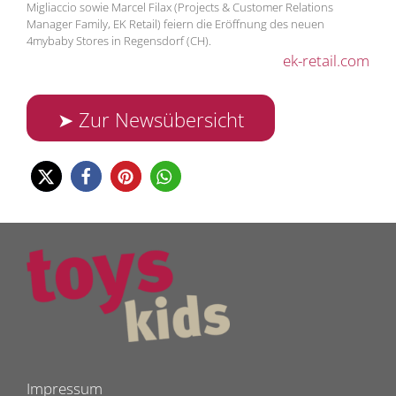
Migliaccio sowie Marcel Filax (Projects & Customer Relations
Manager Family, EK Retail) feiern die Eröffnung des neuen
4mybaby Stores in Regensdorf (CH).
ek-retail.com
➤ Zur Newsübersicht
Impressum