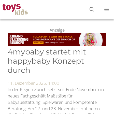
Zum
M
Inhalt
springen
Anzeige
4mybaby startet mit
happybaby Konzept
durch
11. Dezember 2025, 14:00
In der Region Zürich setzt seit Ende November ein
neues Fachgeschäft Maßstäbe für
Babyausstattung, Spielwaren und kompetente
Beratung: Am 27. und 28. November eröffneten