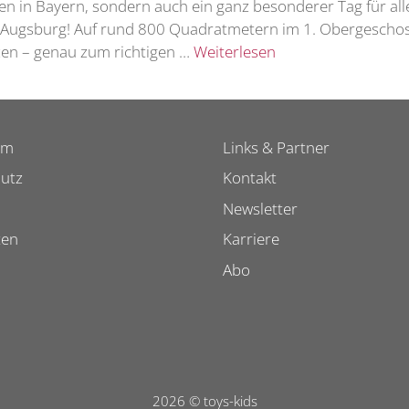
rien in Bayern, sondern auch ein ganz besonderer Tag für all
 Augsburg! Auf rund 800 Quadratmetern im 1. Obergeschoss 
zen – genau zum richtigen …
Weiterlesen
um
Links & Partner
utz
Kontakt
Newsletter
ten
Karriere
Abo
2026 © toys-kids