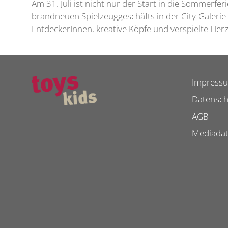
Am 31. Juli ist nicht nur der Start in die Sommerfe
brandneuen Spielzeuggeschäfts in der City-Galerie
EntdeckerInnen, kreative Köpfe und verspielte Her
Impress
Datensch
AGB
Mediada