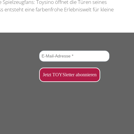
e Spielzeugfans: Toysino öffnet die Türen seines
entsteht eine farbenfrohe Erlebniswelt für kleine