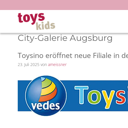
Zum
Inhalt
springen
City-Galerie Augsburg
Toysino eröffnet neue Filiale in 
23. Juli 2025
von
ameissner