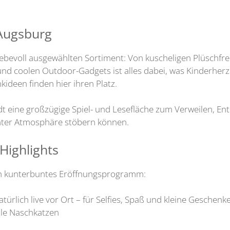
 Augsburg
iebevoll ausgewählten Sortiment: Von kuscheligen Plüschfr
nd coolen Outdoor-Gadgets ist alles dabei, was Kinderherze
deen finden hier ihren Platz.
ädt eine großzügige Spiel- und Lesefläche zum Verweilen, E
nnter Atmosphäre stöbern können.
Highlights
ein kunterbuntes Eröffnungsprogramm:
türlich live vor Ort – für Selfies, Spaß und kleine Geschenk
lle Naschkatzen