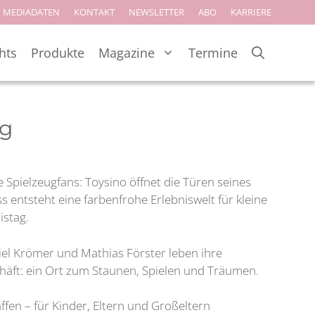
MEDIADATEN
KONTAKT
NEWSLETTER
ABO
KARRIERE
hts
Produkte
Magazine
Termine
rg
e Spielzeugfans: Toysino öffnet die Türen seines
entsteht eine farbenfrohe Erlebniswelt für kleine
istag.
iel Krömer und Mathias Förster leben ihre
häft: ein Ort zum Staunen, Spielen und Träumen.
fen – für Kinder, Eltern und Großeltern