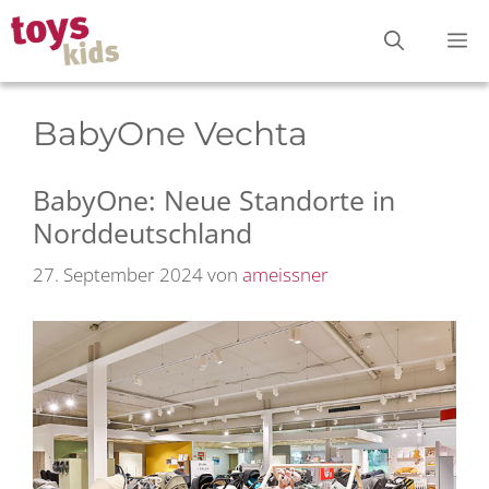
Zum
M
Inhalt
springen
BabyOne Vechta
BabyOne: Neue Standorte in
Norddeutschland
27. September 2024
von
ameissner