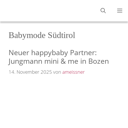
Zum
M
Inhalt
springen
Babymode Südtirol
Neuer happybaby Partner:
Jungmann mini & me in Bozen
14. November 2025
von
ameissner