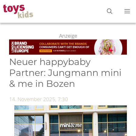
Zum
M
Inhalt
springen
Anzeige
Neuer happybaby
Partner: Jungmann mini
& me in Bozen
14. November 2025, 7:30