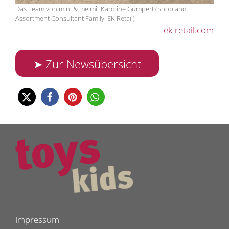
Das Team von mini & me mit Karoline Gumpert (Shop and
Assortment Consultant Family, EK Retail)
ek-retail.com
➤ Zur Newsübersicht
Impressum