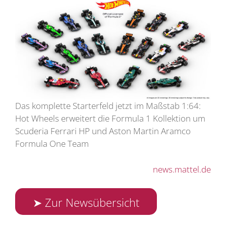
Das komplette Starterfeld jetzt im Maßstab 1:64:
Hot Wheels erweitert die Formula 1 Kollektion um
Scuderia Ferrari HP und Aston Martin Aramco
Formula One Team
news.mattel.de
➤ Zur Newsübersicht