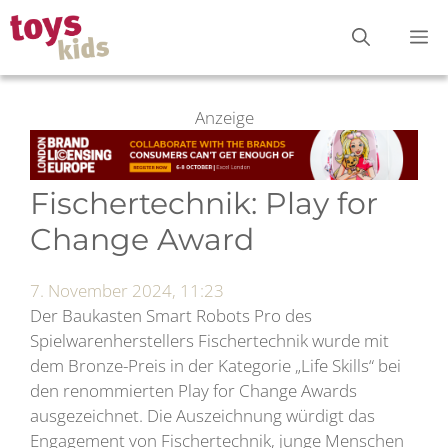
Zum
M
Inhalt
springen
Anzeige
Fischertechnik: Play for
Change Award
7. November 2024, 11:23
Der Baukasten Smart Robots Pro des
Spielwarenherstellers Fischertechnik wurde mit
dem Bronze-Preis in der Kategorie „Life Skills“ bei
den renommierten Play for Change Awards
ausgezeichnet. Die Auszeichnung würdigt das
Engagement von Fischertechnik, junge Menschen