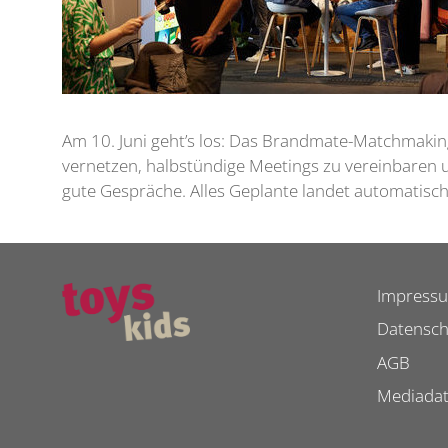
Am 10. Juni geht’s los: Das Brandmate-Matchmaking-
vernetzen, halbstündige Meetings zu vereinbaren u
gute Gespräche. Alles Geplante landet automatis
Impress
Datensch
AGB
Mediada