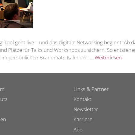
Tool geht live – und das digitale Networking beginnt! Ab d
nd Plätze für Talks und Workshops zu sichern. So entstehe
ch im persönlichen Brandmate-Kalender. …
Weiterlesen
um
Links & Partner
utz
Kontakt
Newsletter
ten
Karriere
Abo