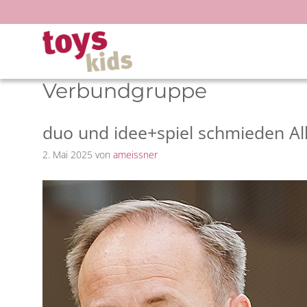
Zum
Inhalt
springen
Verbundgruppe
duo und idee+spiel schmieden Al
2. Mai 2025
von
ameissner