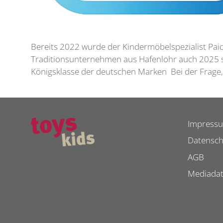
Bereits 2022 wurde der Kindermöbelspezialist Paid
Traditionsunternehmen aus Hafenlohr auch 2025 sin
Königsklasse der deutschen Marken Bei der Frage,
Impress
Datensch
AGB
Mediada