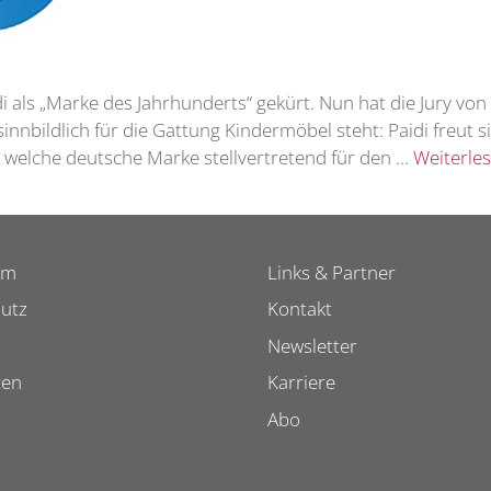
i als „Marke des Jahrhunderts“ gekürt. Nun hat die Jury vo
nbildlich für die Gattung Kindermöbel steht: Paidi freut s
 welche deutsche Marke stellvertretend für den …
Weiterle
um
Links & Partner
utz
Kontakt
Newsletter
ten
Karriere
Abo