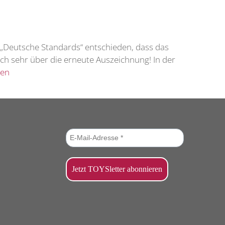
n „Deutsche Standards“ entschieden, dass das
ich sehr über die erneute Auszeichnung! In der
sen