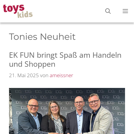
Zum
M
Inhalt
springen
Tonies Neuheit
EK FUN bringt Spaß am Handeln
und Shoppen
21. Mai 2025
von
ameissner