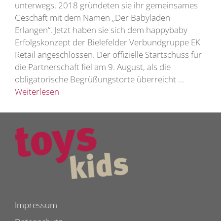
unterwegs. 2018 gründeten sie ihr gemeinsames
Geschäft mit dem Namen „Der Babyladen
Erlangen“. Jetzt haben sie sich dem happybaby
Erfolgskonzept der Bielefelder Verbundgruppe EK
Retail angeschlossen. Der offizielle Startschuss für
die Partnerschaft fiel am 9. August, als die
obligatorische Begrüßungstorte überreicht …
Weiterlesen
Impressum