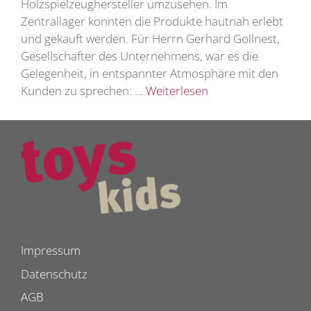
Holzspielzeughersteller umzusehen. Im
Zentrallager konnten die Produkte hautnah erlebt
und gekauft werden. Für Herrn Gerhard Gollnest,
Gesellschafter des Unternehmens, war es die
Gelegenheit, in entspannter Atmosphäre mit den
Kunden zu sprechen: …
Weiterlesen
Impressum
Datenschutz
AGB