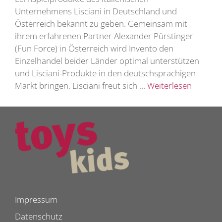
Unternehmens Lisciani in Deutschland und
Österreich bekannt zu geben. Gemeinsam mit
ihrem erfahrenen Partner Alexander Pürstinger
(Fun Force) in Österreich wird Invento den
Einzelhandel beider Länder optimal unterstützen
und Lisciani-Produkte in den deutschsprachigen
Markt bringen. Lisciani freut sich …
Weiterlesen
Impressum
Datenschutz