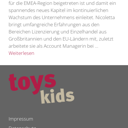
für die EMEA-Region beigetreten ist und damit ein
spannendes neues Kapitel im kontinuierlichen
Wachstum des Unternehmens einleitet. Nicoletta
bringt umfangreiche Erfahrungen aus den
Bereichen Lizenzierung und Einzelhandel aus
Großbritannien und den EU-Ländern mit, zuletzt
arbeitete sie als Account Managerin bei …
Weiterlesen
Impressum