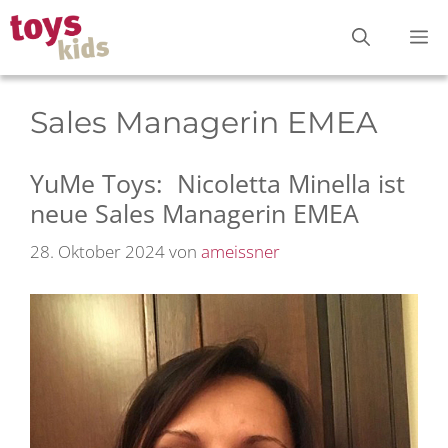
Zum
M
Inhalt
springen
Sales Managerin EMEA
YuMe Toys: Nicoletta Minella ist
neue Sales Managerin EMEA
28. Oktober 2024
von
ameissner