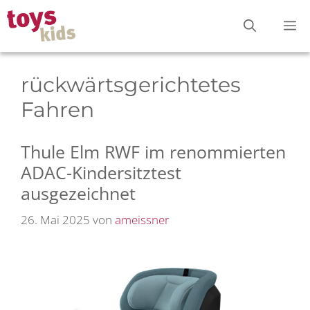
Zum
M
Inhalt
springen
rückwärtsgerichtetes
Fahren
Thule Elm RWF im renommierten
ADAC-Kindersitztest
ausgezeichnet
26. Mai 2025
von
ameissner