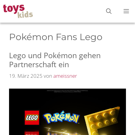
Zum
M
Inhalt
springen
Pokémon Fans Lego
Lego und Pokémon gehen
Partnerschaft ein
19. März 2025
von
ameissner