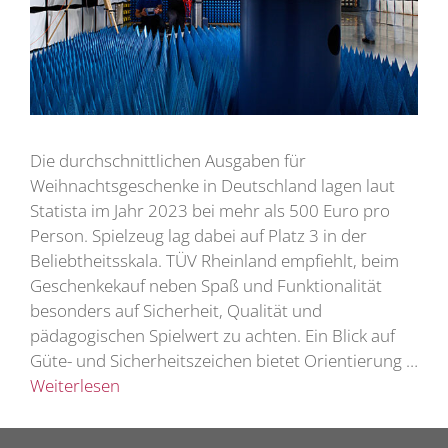
Die durchschnittlichen Ausgaben für
Weihnachtsgeschenke in Deutschland lagen laut
Statista im Jahr 2023 bei mehr als 500 Euro pro
Person. Spielzeug lag dabei auf Platz 3 in der
Beliebtheitsskala. TÜV Rheinland empfiehlt, beim
Geschenkekauf neben Spaß und Funktionalität
besonders auf Sicherheit, Qualität und
pädagogischen Spielwert zu achten. Ein Blick auf
Güte- und Sicherheitszeichen bietet Orientierung …
Weiterlesen