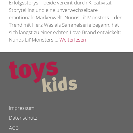
Erfolgsstorys – beide vereint durch Kreativität,
Storytelling und eine unverwechselbare
emotionale Markenwelt. Nunos Lil’ Monsters – der
Trend mit Herz Was als Sammelserie begann, hat
sich längst zu einer echten Love-Brand entwickelt:
Nunos Lil’ Monsters …
Weiterlesen
Impressum
Datenschutz
AGB