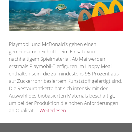
Playmobil und McDonald‘s gehen einen
gemeinsamen Schritt beim Einsatz von
nachhaltigem Spielmaterial. Ab Mai werden
erstmals Playmobil-Tierfiguren im Happy Meal
enthalten sein, die zu mindestens 95 Prozent aus
auf Zuckerrohr basiertem Kunststoff gefertigt sind.
Die Restaurantkette hat sich intensiv mit der
Auswahl des biobasierten Materials beschäftigt,
um bei der Produktion die hohen Anforderungen
an Qualität …
Weiterlesen