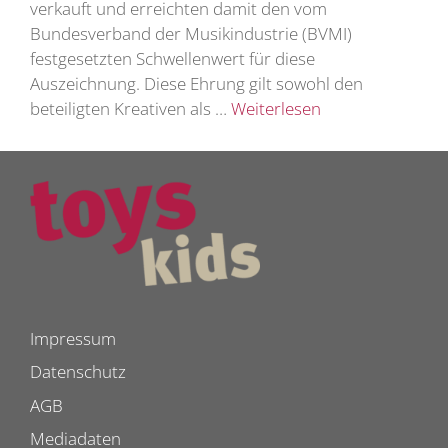
verkauft und erreichten damit den vom
Bundesverband der Musikindustrie (BVMI)
festgesetzten Schwellenwert für diese
Auszeichnung. Diese Ehrung gilt sowohl den
beteiligten Kreativen als …
Weiterlesen
Impressum
Datenschutz
AGB
Mediadaten