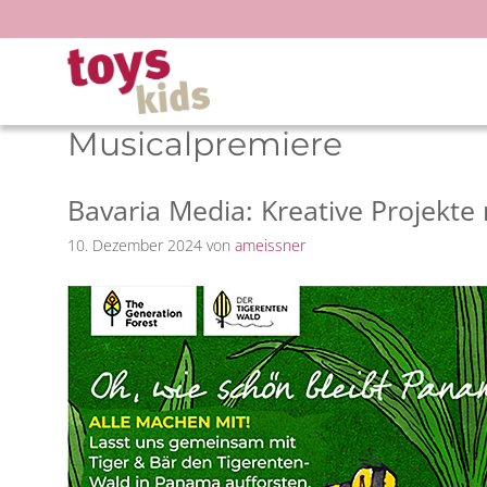
Zum
Inhalt
springen
Musicalpremiere
Bavaria Media: Kreative Projekte
10. Dezember 2024
von
ameissner