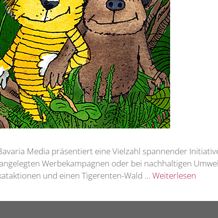
! Bavaria Media präsentiert eine Vielzahl spannender Initiat
ß angelegten Werbekampagnen oder bei nachhaltigen Umweltpr
akataktionen und einen Tigerenten-Wald …
Weiterlesen