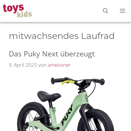
Zum
M
Inhalt
springen
mitwachsendes Laufrad
Das Puky Next überzeugt
9. April 2025
von
ameissner